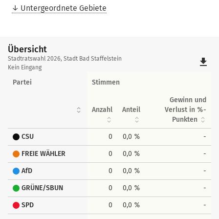
Untergeordnete Gebiete
Übersicht
Übersicht
Stadtratswahl 2026, Stadt Bad Staffelstein
file_download
Kein Eingang
Partei
Stimmen
Gewinn und
Anzahl
Anteil
Verlust in %-
Punkten
CSU
0
0,0 %
-
FREIE WÄHLER
0
0,0 %
-
AfD
0
0,0 %
-
GRÜNE/SBUN
0
0,0 %
-
SPD
0
0,0 %
-