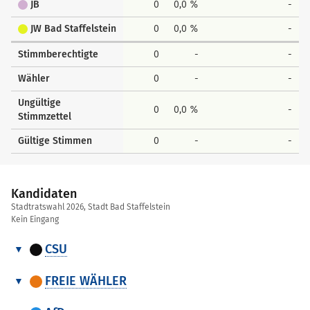
JB
0
0,0 %
-
JW Bad Staffelstein
0
0,0 %
-
Stimmberechtigte
0
-
-
Wähler
0
-
-
Ungültige
0
0,0 %
-
Stimmzettel
Gültige Stimmen
0
-
-
Kandidaten
Stadtratswahl 2026, Stadt Bad Staffelstein
Kein Eingang
CSU
Kandidaten
Nr.
Name, Vorname
FREIE WÄHLER
Kandidaten
1
Then Holger
Nr.
Name, Vorname