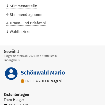
Stimmenanteile
Stimmendiagramm
Urnen- und Briefwahl
Wahlbezirke
Gewählt
Bürgermeisterwahl 2026, Bad Staffelstein
Endergebnis
account_circle
Schönwald Mario
FREIE WÄHLER
53,9 %
Erstunterlegen
Then Holger