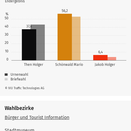
Endergebnis
56,2
%
50
40
37,4
30
20
10
6,4
0
Then Holger
Schönwald Mario
Jakob Holger
Urnenwahl
Briefwahl
© IVU Traffic Technologies AG
Wahlbezirke
Bürger und Tourist Information
Stadtmuseum