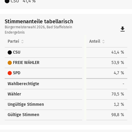
CSU
41,4 %
Stimmenanteile tabellarisch
Stimmenanteile
Bürgermeisterwahl 2026, Bad Staffelstein
file_download
tabellarisch
Endergebnis
Partei
Anteil
CSU
41,4 %
FREIE WÄHLER
53,9 %
SPD
4,7 %
Wahlberechtigte
-
Wähler
70,5 %
Ungültige Stimmen
1,2 %
Gültige Stimmen
98,8 %