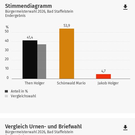
Stimmendiagramm
file_download
Bürgermeisterwahl 2026, Bad Staffelstein
Endergebnis
53,9
%
50
41,4
40
30
20
10
4,7
0
Then Holger
Schönwald Mario
Jakob Holger
Anteil in %
Vergleichswahl
Vergleich Urnen- und Briefwahl
file_download
Bürgermeisterwahl 2026, Bad Staffelstein