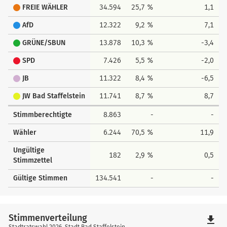
FREIE WÄHLER
34.594
25,7 %
1,1
AfD
12.322
9,2 %
7,1
GRÜNE/SBUN
13.878
10,3 %
-3,4
SPD
7.426
5,5 %
-2,0
JB
11.322
8,4 %
-6,5
JW Bad Staffelstein
11.741
8,7 %
8,7
Stimmberechtigte
8.863
-
-
Wähler
6.244
70,5 %
11,9
Ungültige
182
2,9 %
0,5
Stimmzettel
Gültige Stimmen
134.541
-
-
Stimmenverteilung
file_download
Stadtratswahl 2026, Stadt Bad Staffelstein