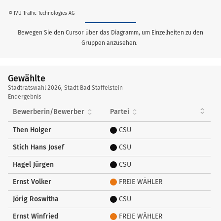
© IVU Traffic Technologies AG
Bewegen Sie den Cursor über das Diagramm, um Einzelheiten zu den
Gruppen anzusehen.
Gewählte
Gewählte
Stadtratswahl 2026, Stadt Bad Staffelstein
Endergebnis
Bewerberin/Bewerber
Partei
Then Holger
CSU
Stich Hans Josef
CSU
Hagel Jürgen
CSU
Ernst Volker
FREIE WÄHLER
Jörig Roswitha
CSU
Ernst Winfried
FREIE WÄHLER