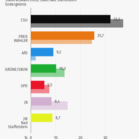
Endergebnis
32,2
CSU
25,7
FREIE
WÄHLER
9,2
AfD
10,3
GRÜNE/SBUN
5,5
SPD
8,4
JB
8,7
JW
Bad
Staffelstein
%
0
10
20
30