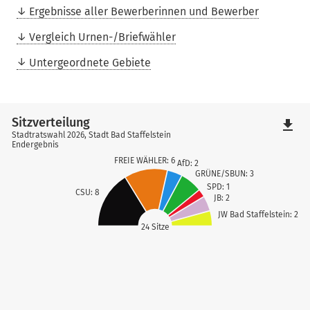
Ergebnisse aller Bewerberinnen und Bewerber
Vergleich Urnen-/Briefwähler
Untergeordnete Gebiete
Sitzverteilung
file_download
Stadtratswahl 2026, Stadt Bad Staffelstein
Endergebnis
FREIE WÄHLER: 6
AfD: 2
GRÜNE/SBUN: 3
SPD: 1
CSU: 8
JB: 2
JW Bad Staffelstein: 2
24 Sitze