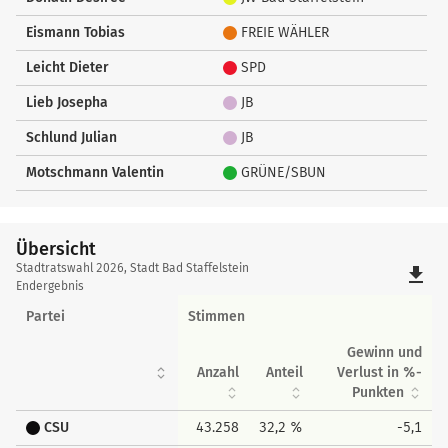
Eismann Tobias
FREIE WÄHLER
Leicht Dieter
SPD
Lieb Josepha
JB
Schlund Julian
JB
Motschmann Valentin
GRÜNE/SBUN
Übersicht
Übersicht
Stadtratswahl 2026, Stadt Bad Staffelstein
file_download
Endergebnis
Partei
Stimmen
Gewinn und
Anzahl
Anteil
Verlust in %-
Punkten
CSU
43.258
32,2 %
-5,1