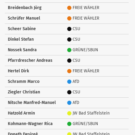
Breidenbach Jörg
FREIE WÄHLER
Schrüfer Manuel
FREIE WÄHLER
Scheer Sabine
CSU
Dinkel Stefan
CSU
Nossek Sandra
GRÜNE/SBUN
Pfarrdrescher Andreas
CSU
Hertel Dirk
FREIE WÄHLER
Schramm Marco
AfD
Ziegler Christian
CSU
Nitsche Manfred-Manuel
AfD
Hatzold Armin
JW Bad Staffelstein
Kohmann-Wagner Rica
GRÜNE/SBUN
Donath Desireé
JW Bad Staffelstein